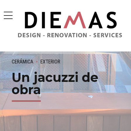
CERÁMICA
EXTERIOR
Un jacuzzi de
obra